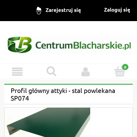
Zaloguj się
Zarejestruj się
Profil główny attyki - stal powlekana
SP074