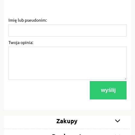
Imię lub pseudonim:
Twoja opinia:
wyślij
Zakupy