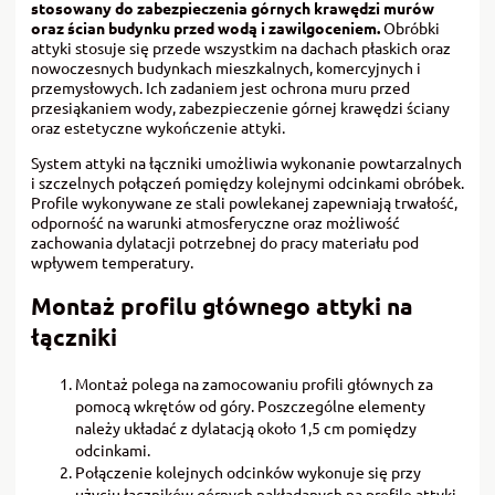
stosowany do zabezpieczenia górnych krawędzi murów
oraz ścian budynku przed wodą i zawilgoceniem.
Obróbki
attyki stosuje się przede wszystkim na dachach płaskich oraz
nowoczesnych budynkach mieszkalnych, komercyjnych i
przemysłowych. Ich zadaniem jest ochrona muru przed
przesiąkaniem wody, zabezpieczenie górnej krawędzi ściany
oraz estetyczne wykończenie attyki.
System attyki na łączniki umożliwia wykonanie powtarzalnych
i szczelnych połączeń pomiędzy kolejnymi odcinkami obróbek.
Profile wykonywane ze stali powlekanej zapewniają trwałość,
odporność na warunki atmosferyczne oraz możliwość
zachowania dylatacji potrzebnej do pracy materiału pod
wpływem temperatury.
Montaż profilu głównego attyki na
łączniki
Montaż polega na zamocowaniu profili głównych za
pomocą wkrętów od góry. Poszczególne elementy
należy układać z dylatacją około 1,5 cm pomiędzy
odcinkami.
Połączenie kolejnych odcinków wykonuje się przy
użyciu łączników górnych nakładanych na profile attyki.