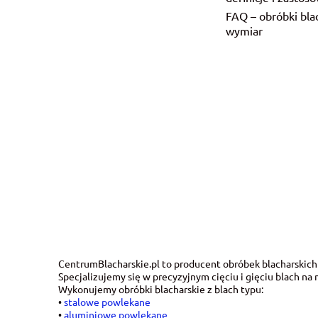
FAQ – obróbki bla
wymiar
CentrumBlacharskie.pl to producent obróbek blacharskich
Specjalizujemy się w precyzyjnym cięciu i gięciu blach 
Wykonujemy obróbki blacharskie z blach typu:
•
stalowe powlekane
•
aluminiowe powlekane