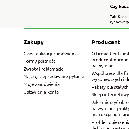
Czy kos
Tak. Kosz
rynnowego
Zakupy
Producent
Czas realizacji zamówienia
O firmie CentrumB
producent obróbek
Formy płatności
na wymiar
Zwroty i reklamacje
Współpraca dla fi
Najczęściej zadawane pytania
wykonawczych i d
Moje zamówienia
Rabaty dla stałych
Ustawienia konta
Sklep internetow
Jak zmierzyć obró
na wymiar – prakt
instrukcja pomiar
Profile i opierzeni
definicje i zastos