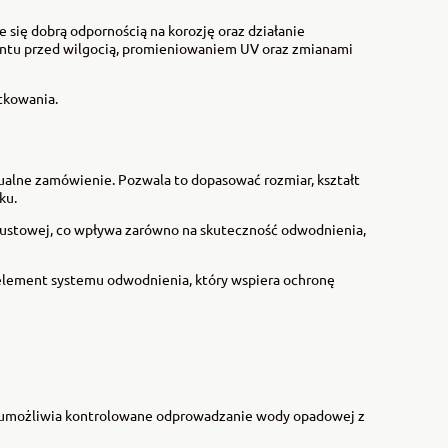
 się dobrą odpornością na korozję oraz działanie
ntu przed wilgocią, promieniowaniem UV oraz zmianami
tkowania.
ualne zamówienie. Pozwala to dopasować rozmiar, kształt
ku.
pustowej, co wpływa zarówno na skuteczność odwodnienia,
element systemu odwodnienia, który wspiera ochronę
mu umożliwia kontrolowane odprowadzanie wody opadowej z