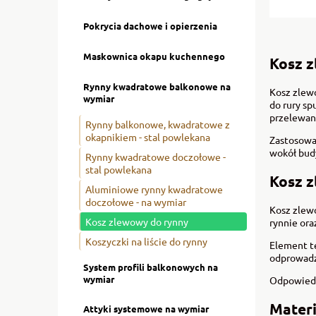
Pokrycia dachowe i opierzenia
Maskownica okapu kuchennego
Kosz z
Rynny kwadratowe balkonowe na
Kosz zlew
wymiar
do rury sp
przelewani
Rynny balkonowe, kwadratowe z
okapnikiem - stal powlekana
Zastosowa
wokół bud
Rynny kwadratowe doczołowe -
stal powlekana
Kosz 
Aluminiowe rynny kwadratowe
doczołowe - na wymiar
Kosz zlewo
Kosz zlewowy do rynny
rynnie ora
Koszyczki na liście do rynny
Element t
odprowadz
System profili balkonowych na
wymiar
Odpowiedn
Materi
Attyki systemowe na wymiar