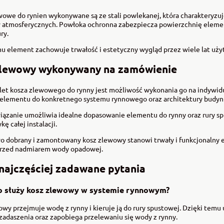
owe do rynien wykonywane są ze stali powlekanej, która charakteryzuje
 atmosferycznych. Powłoka ochronna zabezpiecza powierzchnię eleme
ry.
u element zachowuje trwałość i estetyczny wygląd przez wiele lat uży
zlewowy wykonywany na zamówienie
alet kosza zlewowego do rynny jest możliwość wykonania go na indywid
r elementu do konkretnego systemu rynnowego oraz architektury budyn
wiązanie umożliwia idealne dopasowanie elementu do rynny oraz rury s
ykę całej instalacji.
o dobrany i zamontowany kosz zlewowy stanowi trwały i funkcjonalny 
rzed nadmiarem wody opadowej.
najczęściej zadawane pytania
o służy kosz zlewowy w systemie rynnowym?
owy przejmuje wodę z rynny i kieruje ją do rury spustowej. Dzięki te
zadaszenia oraz zapobiega przelewaniu się wody z rynny.