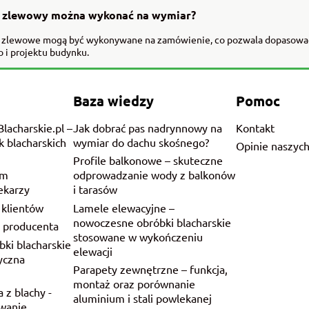
z zlewowy można wykonać na wymiar?
e zlewowe mogą być wykonywane na zamówienie, co pozwala dopasować i
 i projektu budynku.
Baza wiedzy
Pomoc
lacharskie.pl –
Jak dobrać pas nadrynnowy na
Kontakt
 blacharskich
wymiar do dachu skośnego?
Opinie naszych
Profile balkonowe – skuteczne
rm
odprowadzanie wody z balkonów
ekarzy
i tarasów
 klientów
Lamele elewacyjne –
nowoczesne obróbki blacharskie
y producenta
stosowane w wykończeniu
bki blacharskie
elewacji
yczna
Parapety zewnętrzne – funkcja,
u
montaż oraz porównanie
a z blachy -
aluminium i stali powlekanej
owanie