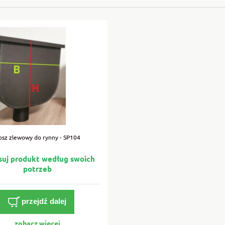
osz zlewowy do rynny - SP104
przejdź dalej
zobacz więcej