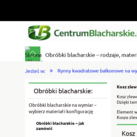
Obróbki blacharskie – rodzaje, mater
»
Rynny kwadratowe balkonowe na w
Jesteś w:
Kosz zlew
Obróbki blacharskie:
Kosz zlew
Dzięki te
Obróbki blacharskie na wymiar –
wybierz materiał i konfigurację
Element w
Kosze zle
Obróbki blacharskie – jak
zamówić
Kosz