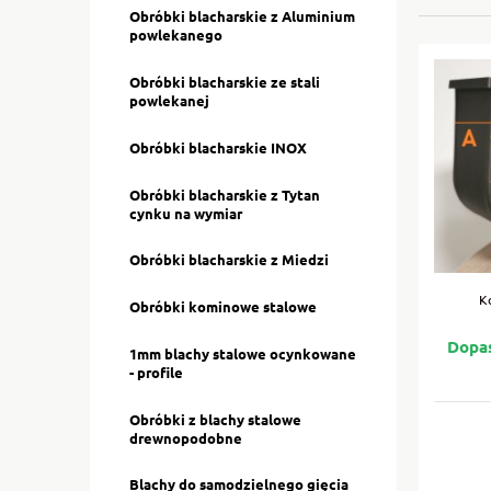
Obróbki blacharskie z Aluminium
powlekanego
Obróbki blacharskie ze stali
powlekanej
Obróbki blacharskie INOX
Obróbki blacharskie z Tytan
cynku na wymiar
Obróbki blacharskie z Miedzi
K
Obróbki kominowe stalowe
1mm blachy stalowe ocynkowane
- profile
Obróbki z blachy stalowe
drewnopodobne
Blachy do samodzielnego gięcia