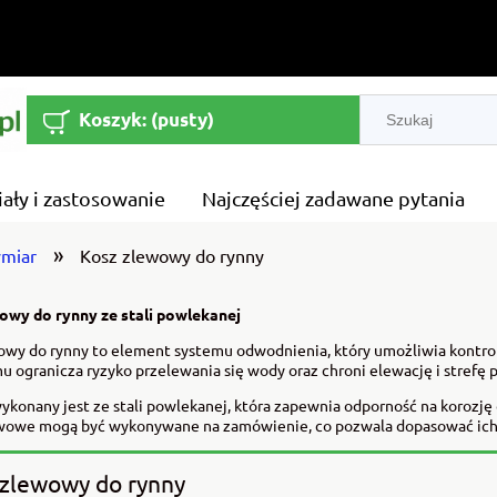
Koszyk:
(pusty)
iały i zastosowanie
Najczęściej zadawane pytania
»
ymiar
Kosz zlewowy do rynny
owy do rynny ze stali powlekanej
owy do rynny to element systemu odwodnienia, który umożliwia kontro
mu ogranicza ryzyko przelewania się wody oraz chroni elewację i stre
ykonany jest ze stali powlekanej, która zapewnia odporność na korozj
wowe mogą być wykonywane na zamówienie, co pozwala dopasować ich 
 zlewowy do rynny