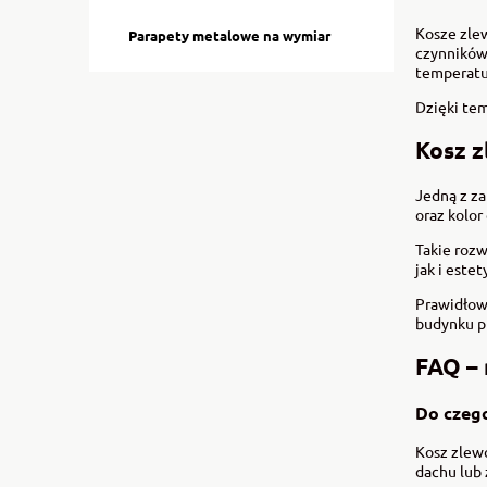
Kosze zlew
Parapety metalowe na wymiar
czynników
temperatu
Dzięki tem
Kosz 
Jedną z z
oraz kolo
Takie roz
jak i estet
Prawidłow
budynku p
FAQ – 
Do czeg
Kosz zlew
dachu lub 