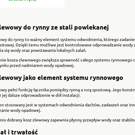
lewowy do rynny ze stali powlekanej
owy do rynny to ważny element systemu odwodnienia, którego zadaniem 
ustowej. Dzięki temu możliwe jest kontrolowane odprowadzanie wody z 
a się wody oraz powstawania lokalnych zalań.
nie kosza zlewowego zwiększa sprawność całego systemu rynnowego or
ynku przed nadmiarem wody opadowej.
zlewowy jako element systemu rynnowego
wy pełni funkcję łącznika pomiędzy rynną a rurą spustową. Jego konst
z jej dalsze odprowadzenie w dół instalacji.
en stosowany jest w systemach odwodnienia dachów, zadaszeń oraz inny
anie wody opadowej.
io dobrany kosz zlewowy zapewnia płynny przepływ wody oraz stabiln
ał i trwałość