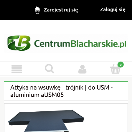
Zaloguj się
Zarejestruj się
Attyka na wsuwkę | trójnik | do USM -
aluminium aUSM05