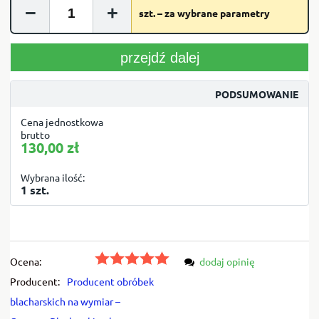
−
+
szt. – za wybrane parametry
przejdź dalej
PODSUMOWANIE
Cena jednostkowa
brutto
130,00 zł
Wybrana ilość:
1 szt.
Ocena:
dodaj opinię
Producent:
Producent obróbek
blacharskich na wymiar –