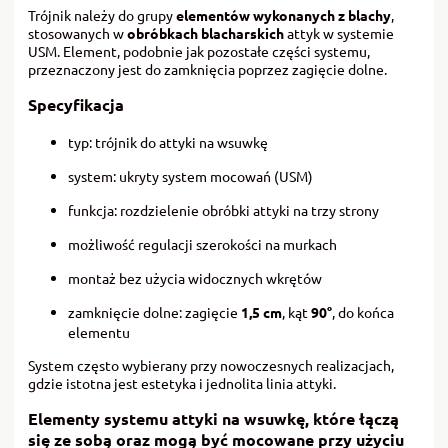
Trójnik należy do grupy
elementów wykonanych z blachy
,
stosowanych w
obróbkach blacharskich
attyk w systemie
USM. Element, podobnie jak pozostałe części systemu,
przeznaczony jest do zamknięcia poprzez zagięcie dolne.
Specyfikacja
typ: trójnik do attyki na wsuwkę
system: ukryty system mocowań (USM)
funkcja: rozdzielenie obróbki attyki na trzy strony
możliwość regulacji szerokości na murkach
montaż bez użycia widocznych wkrętów
zamknięcie dolne: zagięcie
1,5 cm
, kąt
90°
, do końca
elementu
System często wybierany przy nowoczesnych realizacjach,
gdzie istotna jest estetyka i jednolita linia attyki.
Elementy systemu attyki na wsuwkę, które łączą
się ze sobą oraz mogą być mocowane przy użyciu