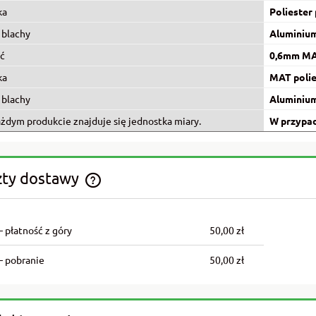
ka
Poliester
 blachy
Aluminiu
ć
0,6mm M
ka
MAT polie
 blachy
Aluminiu
ażdym produkcie znajduje się jednostka miary.
W przypad
zty dostawy
Cena nie zawiera ewentualnych
kosztów płatności
– płatność z góry
50,00 zł
– pobranie
50,00 zł