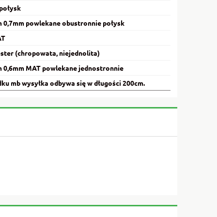
 połysk
m 0,7mm powlekane obustronnie połysk
AT
ster (chropowata, niejednolita)
m 0,6mm MAT powlekane jednostronnie
ku mb wysyłka odbywa się w długości 200cm.