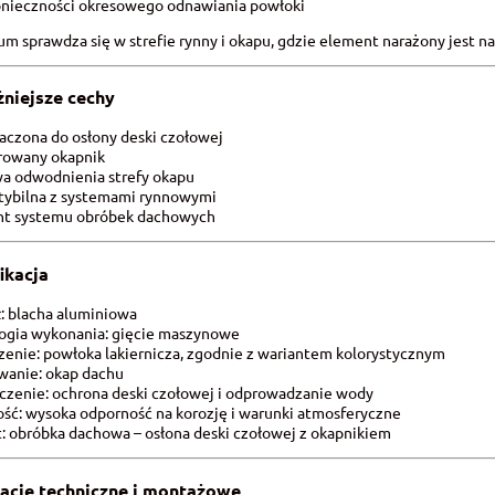
konieczności okresowego odnawiania powłoki
m sprawdza się w strefie rynny i okapu, gdzie element narażony jest n
niejsze cechy
naczona do osłony deski czołowej
growany okapnik
wa odwodnienia strefy okapu
tybilna z systemami rynnowymi
nt systemu obróbek dachowych
ikacja
ł: blacha aluminiowa
ogia wykonania: gięcie maszynowe
enie: powłoka lakiernicza, zgodnie z wariantem kolorystycznym
wanie: okap dachu
czenie: ochrona deski czołowej i odprowadzanie wody
ść: wysoka odporność na korozję i warunki atmosferyczne
: obróbka dachowa – osłona deski czołowej z okapnikiem
acje techniczne i montażowe