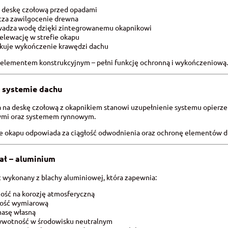
ia deskę czołową przed opadami
icza zawilgocenie drewna
wadza wodę dzięki zintegrowanemu okapnikowi
 elewację w strefie okapu
dkuje wykończenie krawędzi dachu
t elementem konstrukcyjnym – pełni funkcję ochronną i wykończeniową.
 systemie dachu
 na deskę czołową z okapnikiem stanowi uzupełnienie systemu opierz
mi oraz systemem rynnowym.
ie okapu odpowiada za ciągłość odwodnienia oraz ochronę elementów 
ał – aluminium
 wykonany z blachy aluminiowej, która zapewnia:
ność na korozję atmosferyczną
lność wymiarową
masę własną
żywotność w środowisku neutralnym