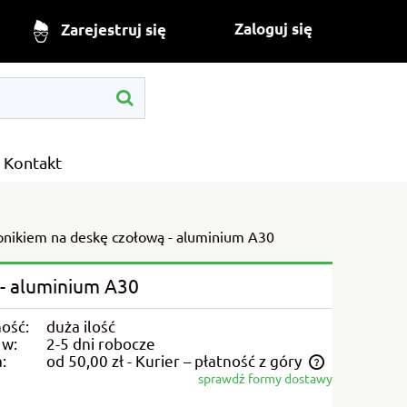
Zaloguj się
Zarejestruj się
Kontakt
pnikiem na deskę czołową - aluminium A30
 - aluminium A30
ość:
duża ilość
 w:
2-5 dni robocze
:
od 50,00 zł
- Kurier – płatność z góry
sprawdź formy dostawy
Cena nie zawiera ewentualnych