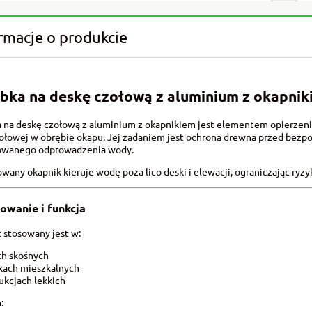
rmacje o produkcie
bka na deskę czołową z aluminium z okapnik
 na deskę czołową z aluminium z okapnikiem jest elementem opierze
zołowej w obrębie okapu. Jej zadaniem jest ochrona drewna przed bez
owanego odprowadzenia wody.
wany okapnik kieruje wodę poza lico deski i elewacji, ograniczając ryzy
owanie i funkcja
 stosowany jest w:
ch skośnych
kach mieszkalnych
ukcjach lekkich
: