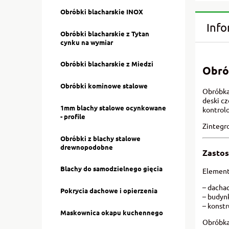
Obróbki blacharskie INOX
Info
Obróbki blacharskie z Tytan
cynku na wymiar
Obróbki blacharskie z Miedzi
Obró
Obróbki kominowe stalowe
Obróbka
deski c
1mm blachy stalowe ocynkowane
kontrol
- profile
Zintegro
Obróbki z blachy stalowe
drewnopodobne
Zastos
Blachy do samodzielnego gięcia
Element
– dacha
Pokrycia dachowe i opierzenia
– budyn
– konstr
Maskownica okapu kuchennego
Obróbka