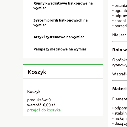
Rynny kwadratowe balkonowe na
• osłan
wymiar
• ogran
• odpro
System profili balkonowych na
• chroni
wymiar
• porzą
Nie jes
Attyki systemowe na wymiar
Rola w
Parapety metalowe na wymiar
Obróbka
rynnowy
Koszyk
W stref
Materi
Koszyk
Element
produktów:
0
wartość:
0,00 zł
• odpor
przejdź do koszyka
• stabi
• niską 
• dużą 