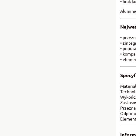
• brak 
Aluminiu
Najważ
• przez
• zinte
• popra
• kompa
• eleme
Specyf
Materia
Technol
Wykończ
Zastoso
Przezna
Odporno
Element
Inform