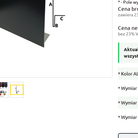
*
- Pole 
Cena br
zawiera 2
Cena ne
bez 23% V
Aktual
wszys
*
Kolor A
*
Wymiar 
*
Wymiar 
*
Wymiar 