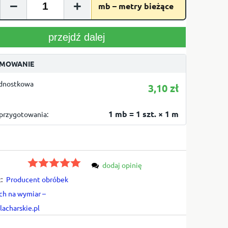
−
+
mb – metry bieżące
przejdź dalej
MOWANIE
ednostkowa
3,10 zł
1 mb = 1 szt. × 1 m
przygotowania:
dodaj opinię
:
Producent obróbek
ch na wymiar –
acharskie.pl