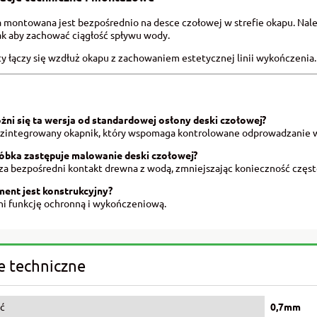
 montowana jest bezpośrednio na desce czołowej w strefie okapu. Na
ak aby zachować ciągłość spływu wody.
y łączy się wzdłuż okapu z zachowaniem estetycznej linii wykończenia.
żni się ta wersja od standardowej osłony deski czołowej?
 zintegrowany okapnik, który wspomaga kontrolowane odprowadzanie wo
óbka zastępuje malowanie deski czołowej?
za bezpośredni kontakt drewna z wodą, zmniejszając konieczność częste
ment jest konstrukcyjny?
łni funkcję ochronną i wykończeniową.
 techniczne
ć
0,7mm