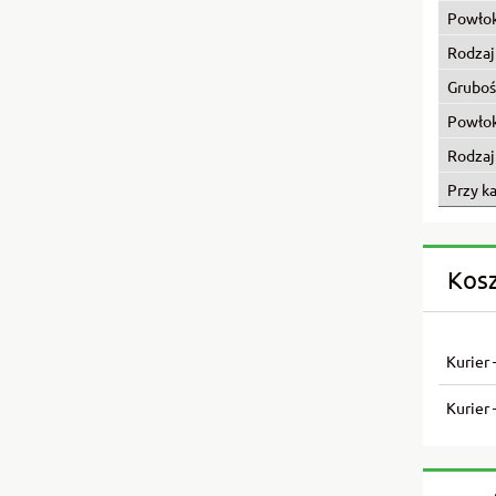
Powło
Rodzaj
Gruboś
Powło
Rodzaj
Przy k
Kos
Kurier 
Kurier 