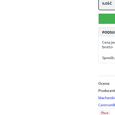
ILOŚĆ
PODSU
Cena j
brutto
Sposób 
Ocena:
Producent
blacharski
CentrumBl