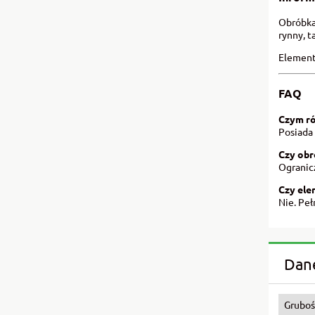
Obróbka
rynny, t
Element
FAQ
Czym ró
Posiada
Czy obr
Ogranic
Czy ele
Nie. Pe
Dane
Gruboś