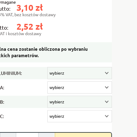
wymagane
kosztów płatności
3,10 zł
utto:
3% VAT, bez kosztów dostawy
2,52 zł
tto:
AT i kosztów dostawy
na cena zostanie obliczona po wybraniu
tkich parametrów.
LUMINIUM:
A:
B:
C: