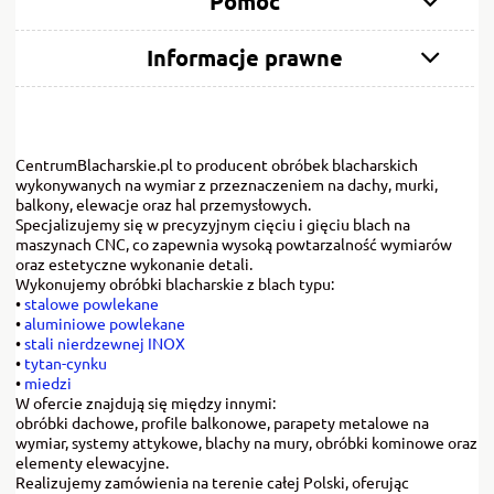
Pomoc
Informacje prawne
CentrumBlacharskie.pl to producent obróbek blacharskich
wykonywanych na wymiar z przeznaczeniem na dachy, murki,
balkony, elewacje oraz hal przemysłowych.
Specjalizujemy się w precyzyjnym cięciu i gięciu blach na
maszynach CNC, co zapewnia wysoką powtarzalność wymiarów
oraz estetyczne wykonanie detali.
Wykonujemy obróbki blacharskie z blach typu:
•
stalowe powlekane
•
aluminiowe powlekane
•
stali nierdzewnej INOX
•
tytan-cynku
•
miedzi
W ofercie znajdują się między innymi:
obróbki dachowe, profile balkonowe, parapety metalowe na
wymiar, systemy attykowe, blachy na mury, obróbki kominowe oraz
elementy elewacyjne.
Realizujemy zamówienia na terenie całej Polski, oferując