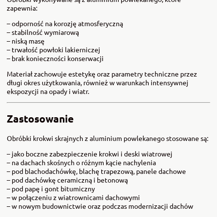
zapewnia:
– odporność na korozję atmosferyczną
– stabilność wymiarową
– niską masę
– trwałość powłoki lakierniczej
– brak konieczności konserwacji
Materiał zachowuje estetykę oraz parametry techniczne przez
długi okres użytkowania, również w warunkach intensywnej
ekspozycji na opady i wiatr.
Zastosowanie
Obróbki krokwi skrajnych z aluminium powlekanego stosowane są:
– jako boczne zabezpieczenie krokwi i deski wiatrowej
– na dachach skośnych o różnym kącie nachylenia
– pod blachodachówkę, blachę trapezową, panele dachowe
– pod dachówkę ceramiczną i betonową
– pod papę i gont bitumiczny
– w połączeniu z wiatrownicami dachowymi
– w nowym budownictwie oraz podczas modernizacji dachów