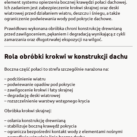
element systemu opierzenia bocznej krawędzi połaci dachowej.
Ich zadaniem jest zabezpieczenie krokwi skrajnej oraz deski
wiatrowej przed działaniem wiatru, deszczu i śniegu, a także
ograniczenie podwiewania wody pod pokrycie dachowe.
Prawidłowo wykonana obróbka chroni konstrukcję drewnianą
przed zawilgoceniem, pękaniem i degradacją wynikającą z cykli
zamarzania oraz długotrwałej ekspozycji na wilgoć.
Rola obróbki krokwi w konstrukcji dachu
Boczna część połaci to strefa szczególnie narażona na:
– podciśnienie wiatru
– podwiewanie opadów pod pokrycie
– zawilgocenie krokwi i łaty skrajnej
– degradację deski wiatrowej
– rozszczelnienie warstwy wstępnego krycia
Obróbka krokwi skrajnej:
– osłania konstrukcję drewnianą
– stabilizuje boczną krawędź pokrycia
– ogranicza bezpośredni kontakt wody z elementami nośnymi
– porządkuje wizualnie linię boczną dachu