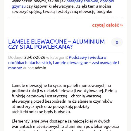
wykończeniowymi, takimi jak
parapety stalowe
,
obróbki
gzymsu
czy kątowniki elewacyjne. Dzięki temu można
stworzyć spójną, trwałą i estetyczną elewację budynku
czytaj całość »
LAMELE ELEWACYJNE – ALUMINIUM
0
CZY STAL POWLEKANA?
Dodano:
23-02-2026
w kategorii:
Podstawy i wiedza o
obróbkach blacharskich
,
Lamele elewacyjne – zastosowanie i
montaż
autor:
admin
Lamele elewacyjne to system paneli montowanych na
podkonstrukcji w układzie elewacji wentylowanej. Pełnią
funkcję osłonową i estetyczną – chronią warstwę
elewacyjną przed bezpośrednim działaniem czynników
atmosferycznych oraz porządkują podziały
architektoniczne bryły budynku.
Elementy lamelowe dostępne są najczęściej w dwóch
wariantach materiałowych: z aluminium powlekanego oraz