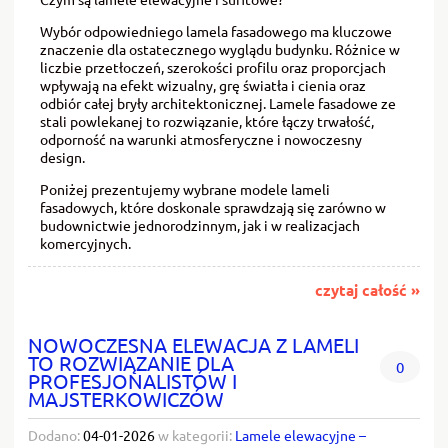
Wybór odpowiedniego lamela fasadowego ma kluczowe
znaczenie dla ostatecznego wyglądu budynku. Różnice w
liczbie przetłoczeń, szerokości profilu oraz proporcjach
wpływają na efekt wizualny, grę światła i cienia oraz
odbiór całej bryły architektonicznej. Lamele fasadowe ze
stali powlekanej to rozwiązanie, które łączy trwałość,
odporność na warunki atmosferyczne i nowoczesny
design.
Poniżej prezentujemy wybrane modele lameli
fasadowych, które doskonale sprawdzają się zarówno w
budownictwie jednorodzinnym, jak i w realizacjach
komercyjnych.
czytaj całość »
NOWOCZESNA ELEWACJA Z LAMELI
TO ROZWIĄZANIE DLA
0
PROFESJONALISTÓW I
MAJSTERKOWICZÓW
Dodano:
04-01-2026
w kategorii:
Lamele elewacyjne –