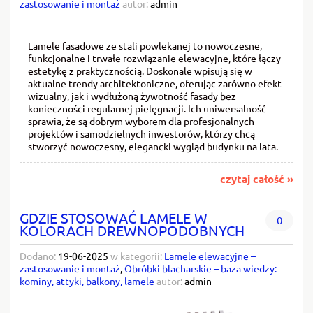
zastosowanie i montaż
autor:
admin
Lamele fasadowe ze stali powlekanej to nowoczesne,
funkcjonalne i trwałe rozwiązanie elewacyjne, które łączy
estetykę z praktycznością. Doskonale wpisują się w
aktualne trendy architektoniczne, oferując zarówno efekt
wizualny, jak i wydłużoną żywotność fasady bez
konieczności regularnej pielęgnacji. Ich uniwersalność
sprawia, że są dobrym wyborem dla profesjonalnych
projektów i samodzielnych inwestorów, którzy chcą
stworzyć nowoczesny, elegancki wygląd budynku na lata.
czytaj całość »
GDZIE STOSOWAĆ LAMELE W
0
KOLORACH DREWNOPODOBNYCH
Dodano:
19-06-2025
w kategorii:
Lamele elewacyjne –
zastosowanie i montaż
,
Obróbki blacharskie – baza wiedzy:
kominy, attyki, balkony, lamele
autor:
admin