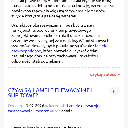
ze stali powlekanej. Aluminium charakteryzuje się niską
masą i bardzo dobrą odpornością na korozję, natomiast stal
powlekana zapewnia większą sztywność elementów i
zwykle korzystniejszą cenę systemu.
W praktyce oba rozwiązania mogą być trwałe i
funkcjonalne, pod warunkiem prawidłowego
zaprojektowania podkonstrukcji oraz zachowania
szczeliny wentylacyjnej za okładziną. Wśród stalowych
systemów elewacyjnych popularne są również
lamele
drewnopodobne
, które pozwalają uzyskać efekt
naturalnego drewna przy zachowaniu trwałości i
odporności stali powlekanej.
czytaj całość »
CZYM SĄ LAMELE ELEWACYJNE I
0
SUFITOWE?
Dodano:
13-02-2026
w kategorii:
Lamele elewacyjne –
zastosowanie i montaż
autor:
admin
Czym są lamele elewacyjne i sufitowe?