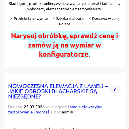
Skonfiguruj produkt online, wybierz wymiary, materiał i kolor, a my
wykonamy element zgodnie z zamówieniem.
✓ Produkcja na wymiar ✓ Szybka realizacja ✓ Dostawa w całej
Polsce
Narysuj obróbkę, sprawdź cenę i
zamów ją na wymiar w
konfiguratorze.
NOWOCZESNA ELEWACJA Z LAMELI –
0
JAKIE OBRÓBKI BLACHARSKIE SĄ
NIEZBĘDNE?
Dodano:
25-03-2026
w kategorii:
Lamele elewacyjne –
zastosowanie i montaż
autor:
admin
Elewacja z lameli stalowych to system, w którym sama