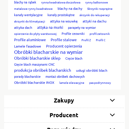
blachy na rąbek
rynna kwadratowa doczołowa
rynny balkonowe
blachy na dachy
metalowe rynny kwadratowe
Skrzynki rozprężne
kanały wentylacyjne
kanały prostokątne
skrzynki do rekuperacji
attyka na wsuwkę
attyki na dachu
skrzynki do klimatyzacji
attyka na murki
attyka dach
parapety na wymiar
Profile ceowniki
opierzenie do płyty warstwowej
profil zetownik
Profile aluminiowe
Profile stalowe
Profil Z
Profil C
Producent opierzenia
Lamele fasadowe
Obróbki blacharskie na wymiar
Obróbki blacharskie sklep
Cięcie blach
Gięcie blach maszynami CNC
produkcja obróbek blacharskich
usługi obróbki blach
porady blacharskie
montaż obróbek dachowych
Obróbki blacharskie INOX
lamele elewacyjne
pas podrynnowy
Zakupy
Producent