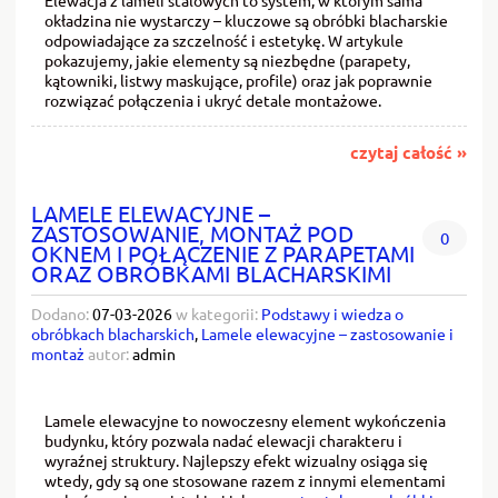
okładzina nie wystarczy – kluczowe są obróbki blacharskie
odpowiadające za szczelność i estetykę. W artykule
pokazujemy, jakie elementy są niezbędne (parapety,
kątowniki, listwy maskujące, profile) oraz jak poprawnie
rozwiązać połączenia i ukryć detale montażowe.
czytaj całość »
LAMELE ELEWACYJNE –
ZASTOSOWANIE, MONTAŻ POD
0
OKNEM I POŁĄCZENIE Z PARAPETAMI
ORAZ OBRÓBKAMI BLACHARSKIMI
Dodano:
07-03-2026
w kategorii:
Podstawy i wiedza o
obróbkach blacharskich
,
Lamele elewacyjne – zastosowanie i
montaż
autor:
admin
Lamele elewacyjne to nowoczesny element wykończenia
budynku, który pozwala nadać elewacji charakteru i
wyraźnej struktury. Najlepszy efekt wizualny osiąga się
wtedy, gdy są one stosowane razem z innymi elementami