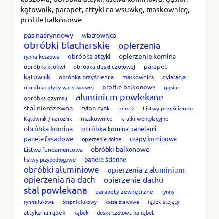
kątownik, parapet, attyki na wsuwkę, maskownicę,
profile balkonowe
pas nadrynnowy
wiatrownica
obróbki blacharskie
opierzenia
opierzenie komina
obróbka attyki
rynna koszowa
parapet
obróbka krokwi
obróbka deski czołowej
kątownik
obróbka przyścienna
maskownica
dylatacja
profile balkonowe
obróbka płyty warstwowej
gąsior
aluminium powlekane
obróbka gzymsu
stal nierdzewna
tytan cynk
miedź
Listwy przyścienne
Kątownik / narożnik
maskownice
kratki wentylacyjne
obróbka komina
obróbka komina panelami
panele fasadowe
czapy kominowe
opierzenie dolne
obróbki balkonowe
Listwa fundamentowa
panele ścienne
listwy przypodłogowe
obróbki aluminiowe
opierzenia z aluminium
opierzenia na dach
opierzenie dachu
stal powlekana
parapety zewnętrzne
rynny
rąbek stojący
rynna łukowa
okapnik łukowy
kosze zlewowe
attyka na rąbek
Rąbek
deska czołowa na rąbek