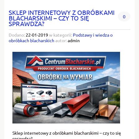
SKLEP INTERNETOWY Z OBRÓBKAMI
0
BLACHARSKIMI – CZY TO SIĘ
SPRAWDZA?
Dodano:
22-01-2019
w kategorii:
Podstawy i wiedza o
obróbkach blacharskich
autor:
admin
Sklep internetowy z obróbkami blacharskimi – czy to się
sprawdza?