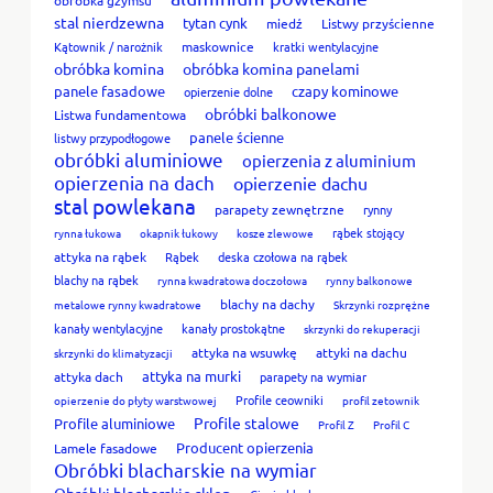
stal nierdzewna
tytan cynk
miedź
Listwy przyścienne
Kątownik / narożnik
maskownice
kratki wentylacyjne
obróbka komina
obróbka komina panelami
panele fasadowe
czapy kominowe
opierzenie dolne
obróbki balkonowe
Listwa fundamentowa
panele ścienne
listwy przypodłogowe
obróbki aluminiowe
opierzenia z aluminium
opierzenia na dach
opierzenie dachu
stal powlekana
parapety zewnętrzne
rynny
rąbek stojący
rynna łukowa
okapnik łukowy
kosze zlewowe
attyka na rąbek
Rąbek
deska czołowa na rąbek
blachy na rąbek
rynna kwadratowa doczołowa
rynny balkonowe
blachy na dachy
metalowe rynny kwadratowe
Skrzynki rozprężne
kanały wentylacyjne
kanały prostokątne
skrzynki do rekuperacji
attyka na wsuwkę
attyki na dachu
skrzynki do klimatyzacji
attyka na murki
attyka dach
parapety na wymiar
Profile ceowniki
opierzenie do płyty warstwowej
profil zetownik
Profile stalowe
Profile aluminiowe
Profil Z
Profil C
Producent opierzenia
Lamele fasadowe
Obróbki blacharskie na wymiar
Obróbki blacharskie sklep