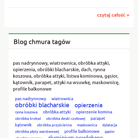
czytaj całość »
Blog chmura tagów
pas nadrynnowy, wiatrownica, obróbka attyki,
opierzenia, obróbki blacharskie, dach, rynna
koszowa, obróbka attyki, listwa kominowa, gąsior,
kątownik, parapet, attyki na wsuwkę, maskownicę,
profile balkonowe
pas nadrynnowy
wiatrownica
obróbki blacharskie
opierzenia
obróbka attyki
opierzenie komina
rynna koszowa
parapet
obróbka krokwi
obróbka deski czołowej
kątownik
obróbka przyścienna
maskownica
dylatacja
profile balkonowe
obróbka płyty warstwowej
gąsior
aluminium powlekane
obróbka gzymsu