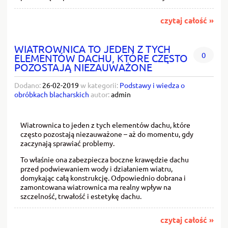
czytaj całość »
WIATROWNICA TO JEDEN Z TYCH
0
ELEMENTÓW DACHU, KTÓRE CZĘSTO
POZOSTAJĄ NIEZAUWAŻONE
Dodano:
26-02-2019
w kategorii:
Podstawy i wiedza o
obróbkach blacharskich
autor:
admin
Wiatrownica to jeden z tych elementów dachu, które
często pozostają niezauważone – aż do momentu, gdy
zaczynają sprawiać problemy.
To właśnie ona zabezpiecza boczne krawędzie dachu
przed podwiewaniem wody i działaniem wiatru,
domykając całą konstrukcję. Odpowiednio dobrana i
zamontowana wiatrownica ma realny wpływ na
szczelność, trwałość i estetykę dachu.
czytaj całość »