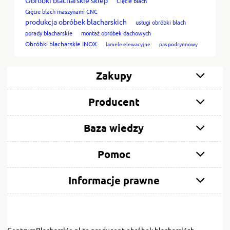
Cięcie blach
Gięcie blach maszynami CNC
produkcja obróbek blacharskich
usługi obróbki blach
porady blacharskie
montaż obróbek dachowych
Obróbki blacharskie INOX
lamele elewacyjne
pas podrynnowy
Zakupy
Producent
Baza wiedzy
Pomoc
Informacje prawne
CentrumBlacharskie.pl to producent obróbek blacharskich