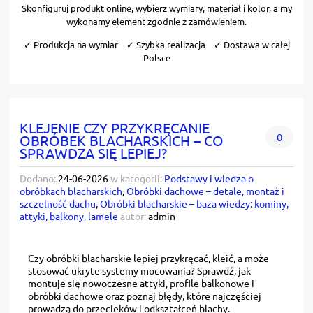
Skonfiguruj produkt online, wybierz wymiary, materiał i kolor, a my
wykonamy element zgodnie z zamówieniem.
✓ Produkcja na wymiar ✓ Szybka realizacja ✓ Dostawa w całej
Polsce
KLEJENIE CZY PRZYKRĘCANIE
0
OBRÓBEK BLACHARSKICH – CO
SPRAWDZA SIĘ LEPIEJ?
Dodano:
24-06-2026
w kategorii:
Podstawy i wiedza o
obróbkach blacharskich
,
Obróbki dachowe – detale, montaż i
szczelność dachu
,
Obróbki blacharskie – baza wiedzy: kominy,
attyki, balkony, lamele
autor:
admin
Czy obróbki blacharskie lepiej przykręcać, kleić, a może
stosować ukryte systemy mocowania? Sprawdź, jak
montuje się nowoczesne attyki, profile balkonowe i
obróbki dachowe oraz poznaj błędy, które najczęściej
prowadzą do przecieków i odkształceń blachy.