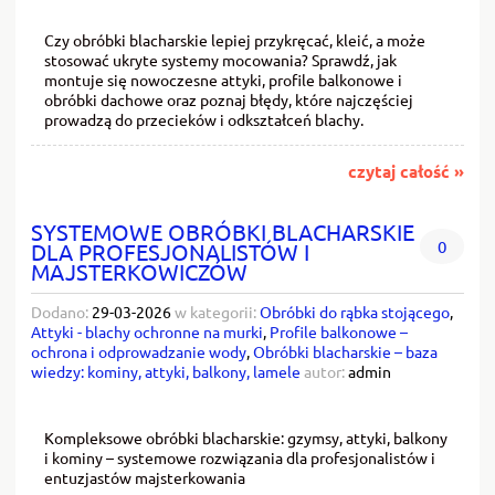
Czy obróbki blacharskie lepiej przykręcać, kleić, a może
stosować ukryte systemy mocowania? Sprawdź, jak
montuje się nowoczesne attyki, profile balkonowe i
obróbki dachowe oraz poznaj błędy, które najczęściej
prowadzą do przecieków i odkształceń blachy.
czytaj całość »
SYSTEMOWE OBRÓBKI BLACHARSKIE
0
DLA PROFESJONALISTÓW I
MAJSTERKOWICZÓW
Dodano:
29-03-2026
w kategorii:
Obróbki do rąbka stojącego
,
Attyki - blachy ochronne na murki
,
Profile balkonowe –
ochrona i odprowadzanie wody
,
Obróbki blacharskie – baza
wiedzy: kominy, attyki, balkony, lamele
autor:
admin
Kompleksowe obróbki blacharskie: gzymsy, attyki, balkony
i kominy – systemowe rozwiązania dla profesjonalistów i
entuzjastów majsterkowania