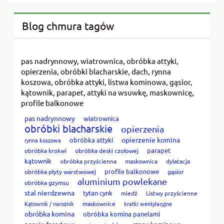
Blog chmura tagów
pas nadrynnowy, wiatrownica, obróbka attyki,
opierzenia, obróbki blacharskie, dach, rynna
koszowa, obróbka attyki, listwa kominowa, gąsior,
kątownik, parapet, attyki na wsuwkę, maskownicę,
profile balkonowe
pas nadrynnowy
wiatrownica
obróbki blacharskie
opierzenia
opierzenie komina
obróbka attyki
rynna koszowa
parapet
obróbka krokwi
obróbka deski czołowej
kątownik
obróbka przyścienna
maskownica
dylatacja
profile balkonowe
obróbka płyty warstwowej
gąsior
aluminium powlekane
obróbka gzymsu
stal nierdzewna
tytan cynk
miedź
Listwy przyścienne
Kątownik / narożnik
maskownice
kratki wentylacyjne
obróbka komina
obróbka komina panelami