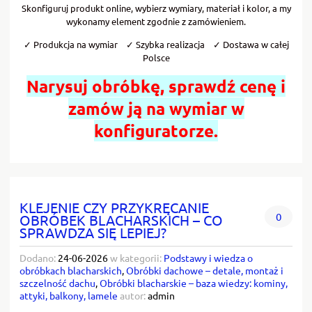
Skonfiguruj produkt online, wybierz wymiary, materiał i kolor, a my
wykonamy element zgodnie z zamówieniem.
✓ Produkcja na wymiar ✓ Szybka realizacja ✓ Dostawa w całej
Polsce
Narysuj obróbkę, sprawdź cenę i
zamów ją na wymiar w
konfiguratorze.
KLEJENIE CZY PRZYKRĘCANIE
0
OBRÓBEK BLACHARSKICH – CO
SPRAWDZA SIĘ LEPIEJ?
Dodano:
24-06-2026
w kategorii:
Podstawy i wiedza o
obróbkach blacharskich
,
Obróbki dachowe – detale, montaż i
szczelność dachu
,
Obróbki blacharskie – baza wiedzy: kominy,
attyki, balkony, lamele
autor:
admin