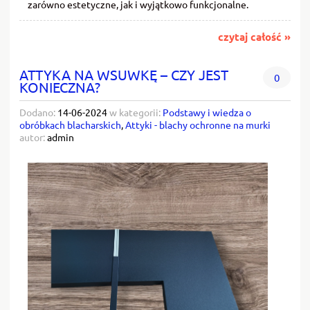
zarówno estetyczne, jak i wyjątkowo funkcjonalne.
czytaj całość »
ATTYKA NA WSUWKĘ – CZY JEST
0
KONIECZNA?
Dodano:
14-06-2024
w kategorii:
Podstawy i wiedza o
obróbkach blacharskich
,
Attyki - blachy ochronne na murki
autor:
admin