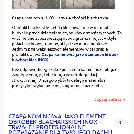
Czapa kominowa INOX – trwałe obróbki blacharskie
Obróbki blacharskie pełnią kluczową rolę w ochronie
budynku przed działaniem czynników atmosferycznych. To
właśnie one zabezpieczają newralgiczne miejsca – styki
połaci dachowej, kominy, attyki czy murki ogniowe.
Jednym z najważniejszych elementów w tej grupie
produktów jest
Czapa kominowa jako element obróbek
blacharskich INOX
.
Bez odpowiedniego zabezpieczenia komin może ulegać
zawilgoceniu, pęknięciom, a nawet degradacji
strukturalnej. Dlatego wybór trwałego materiału i
precyzyjne wykonanie mają ogromne znaczenie.
czytaj całość »
CZAPA KOMINOWA JAKO ELEMENT
OBRÓBEK BLACHARSKICH INOX –
0
TRWAŁE I PROFESJONALNE
ROZWIĄZANIE DLA TWOJEGO DACHU