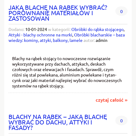
JAKĄ BLACHĘ NA RĄBEK WYBRAĆ?
0
PORÓWNANIE MATERIAŁÓW I
ZASTOSOWAŃ
Dodano:
10-01-2024
w kategorii:
Obróbki do rąbka stojącego
,
Attyki - blachy ochronne na murki
,
Obróbki blacharskie – baza
wiedzy: kominy, attyki, balkony, lamele
autor:
admin
Blachy na rąbek stojący to nowoczesne rozwiązanie
wykorzystywane przy dachach, attykach, deskach
czołowych oraz elewacjach i fasadach. Sprawdź, czym
różni się stal powlekana, aluminium powlekane i tytan-
cynk oraz jaki materiał najlepiej wybrać do nowoczesnych
systemów na rąbek stojący.
czytaj całość »
BLACHY NA RĄBEK – JAKĄ BLACHĘ
0
WYBRAĆ DO DACHU, ATTYKI I
FASADY?