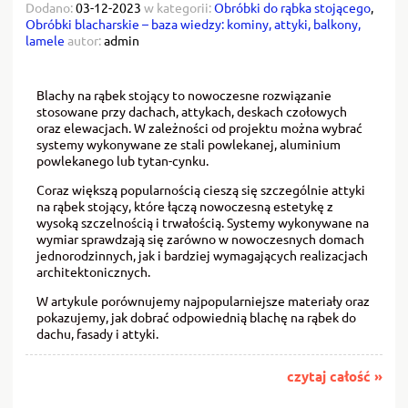
Dodano:
03-12-2023
w kategorii:
Obróbki do rąbka stojącego
,
Obróbki blacharskie – baza wiedzy: kominy, attyki, balkony,
lamele
autor:
admin
Blachy na rąbek stojący to nowoczesne rozwiązanie
stosowane przy dachach, attykach, deskach czołowych
oraz elewacjach. W zależności od projektu można wybrać
systemy wykonywane ze stali powlekanej, aluminium
powlekanego lub tytan-cynku.
Coraz większą popularnością cieszą się szczególnie attyki
na rąbek stojący, które łączą nowoczesną estetykę z
wysoką szczelnością i trwałością. Systemy wykonywane na
wymiar sprawdzają się zarówno w nowoczesnych domach
jednorodzinnych, jak i bardziej wymagających realizacjach
architektonicznych.
W artykule porównujemy najpopularniejsze materiały oraz
pokazujemy, jak dobrać odpowiednią blachę na rąbek do
dachu, fasady i attyki.
czytaj całość »