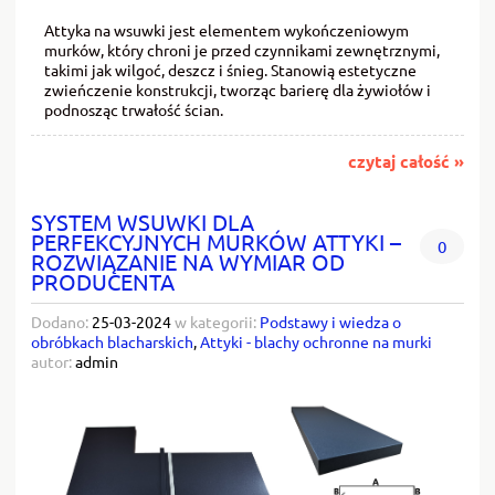
Attyka na wsuwki jest elementem wykończeniowym
murków, który chroni je przed czynnikami zewnętrznymi,
takimi jak wilgoć, deszcz i śnieg. Stanowią estetyczne
zwieńczenie konstrukcji, tworząc barierę dla żywiołów i
podnosząc trwałość ścian.
czytaj całość »
SYSTEM WSUWKI DLA
PERFEKCYJNYCH MURKÓW ATTYKI –
0
ROZWIĄZANIE NA WYMIAR OD
PRODUCENTA
Dodano:
25-03-2024
w kategorii:
Podstawy i wiedza o
obróbkach blacharskich
,
Attyki - blachy ochronne na murki
autor:
admin