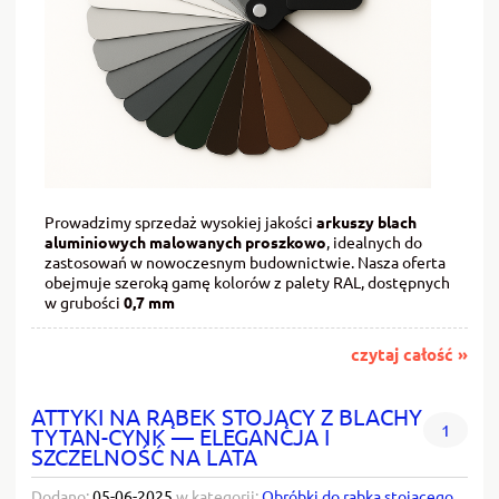
Prowadzimy sprzedaż wysokiej jakości
arkuszy blach
aluminiowych malowanych proszkowo
, idealnych do
zastosowań w nowoczesnym budownictwie. Nasza oferta
obejmuje szeroką gamę kolorów z palety RAL, dostępnych
w grubości
0,7 mm
czytaj całość »
ATTYKI NA RĄBEK STOJĄCY Z BLACHY
1
TYTAN-CYNK — ELEGANCJA I
SZCZELNOŚĆ NA LATA
Dodano:
05-06-2025
w kategorii:
Obróbki do rąbka stojącego