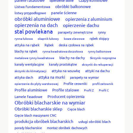
panele fasadowe
czapy kominowe
opierzenie dolne
obróbki balkonowe
Listwa fundamentowa
panele ścienne
listwy przypodłogowe
obróbki aluminiowe
opierzenia z aluminium
opierzenia na dach
opierzenie dachu
stal powlekana
parapety zewnętrzne
rynny
rąbek stojący
rynna łukowa
okapnik łukowy
kosze zlewowe
attyka na rąbek
Rąbek
deska czołowa na rąbek
blachy na rąbek
rynna kwadratowa doczołowa
rynny balkonowe
blachy na dachy
metalowe rynny kwadratowe
Skrzynki rozprężne
kanały wentylacyjne
kanały prostokątne
skrzynki do rekuperacji
attyka na wsuwkę
attyki na dachu
skrzynki do klimatyzacji
attyka na murki
attyka dach
parapety na wymiar
Profile ceowniki
opierzenie do płyty warstwowej
profil zetownik
Profile aluminiowe
Profile stalowe
Profil Z
Profil C
Producent opierzenia
Lamele fasadowe
Obróbki blacharskie na wymiar
Obróbki blacharskie sklep
Cięcie blach
Gięcie blach maszynami CNC
produkcja obróbek blacharskich
usługi obróbki blach
porady blacharskie
montaż obróbek dachowych