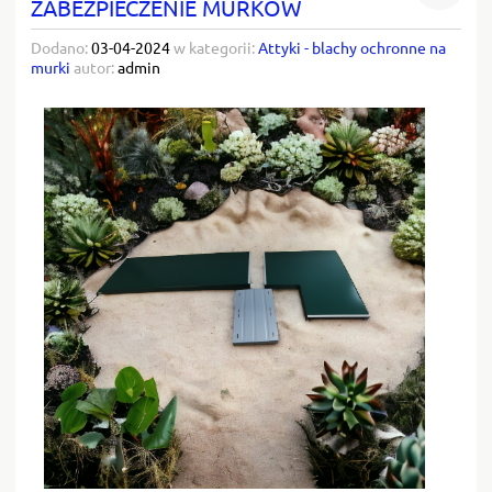
ZABEZPIECZENIE MURKÓW
Dodano:
03-04-2024
w kategorii:
Attyki - blachy ochronne na
murki
autor:
admin