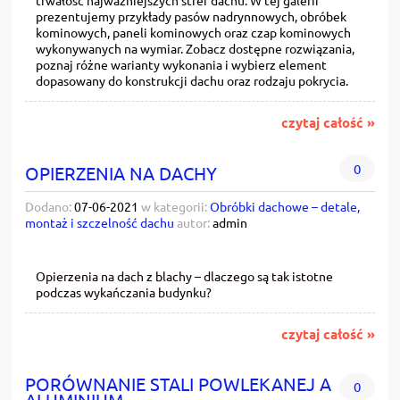
prezentujemy przykłady pasów nadrynnowych, obróbek
kominowych, paneli kominowych oraz czap kominowych
wykonywanych na wymiar. Zobacz dostępne rozwiązania,
poznaj różne warianty wykonania i wybierz element
dopasowany do konstrukcji dachu oraz rodzaju pokrycia.
czytaj całość »
0
OPIERZENIA NA DACHY
Dodano:
07-06-2021
w kategorii:
Obróbki dachowe – detale,
montaż i szczelność dachu
autor:
admin
Opierzenia na dach z blachy – dlaczego są tak istotne
podczas wykańczania budynku?
czytaj całość »
PORÓWNANIE STALI POWLEKANEJ A
0
ALUMINIUM