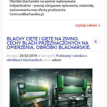
Obróbki blacharskie na wymiar wykonywane
indywidualnie – poznaj nietypowe opierzenia, materiały,
zastosowania oraz ofertę producenta
CentrumBlacharskie.pl.
czytaj całość »
BLACHY CIĘTE I GIĘTE NA ZIMNO.
0
CECHY BLACH PRZEZNACZONYCH NA
OPIERZENIA, OBRÓBKI BLACHARSKIE.
Dodano:
26-02-2019
w kategorii:
Podstawy i wiedza o
obróbkach blacharskich
autor:
admin