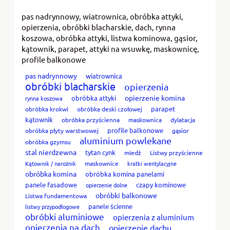
pas nadrynnowy, wiatrownica, obróbka attyki,
opierzenia, obróbki blacharskie, dach, rynna
koszowa, obróbka attyki, listwa kominowa, gąsior,
kątownik, parapet, attyki na wsuwkę, maskownicę,
profile balkonowe
pas nadrynnowy
wiatrownica
obróbki blacharskie
opierzenia
opierzenie komina
obróbka attyki
rynna koszowa
parapet
obróbka krokwi
obróbka deski czołowej
kątownik
obróbka przyścienna
maskownica
dylatacja
profile balkonowe
obróbka płyty warstwowej
gąsior
aluminium powlekane
obróbka gzymsu
stal nierdzewna
tytan cynk
miedź
Listwy przyścienne
Kątownik / narożnik
maskownice
kratki wentylacyjne
obróbka komina
obróbka komina panelami
panele fasadowe
czapy kominowe
opierzenie dolne
obróbki balkonowe
Listwa fundamentowa
panele ścienne
listwy przypodłogowe
obróbki aluminiowe
opierzenia z aluminium
opierzenia na dach
opierzenie dachu