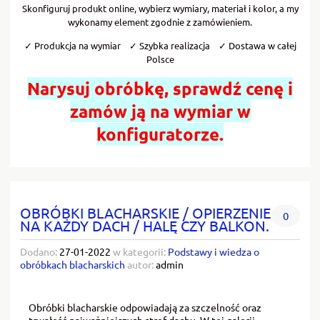
Skonfiguruj produkt online, wybierz wymiary, materiał i kolor, a my
wykonamy element zgodnie z zamówieniem.
✓ Produkcja na wymiar ✓ Szybka realizacja ✓ Dostawa w całej
Polsce
Narysuj obróbkę, sprawdź cenę i
zamów ją na wymiar w
konfiguratorze.
OBRÓBKI BLACHARSKIE / OPIERZENIE
0
NA KAŻDY DACH / HALĘ CZY BALKON.
Dodano:
27-01-2022
w kategorii:
Podstawy i wiedza o
obróbkach blacharskich
autor:
admin
Obróbki blacharskie odpowiadają za szczelność oraz
trwałość najważniejszych stref dachu. W tej galerii