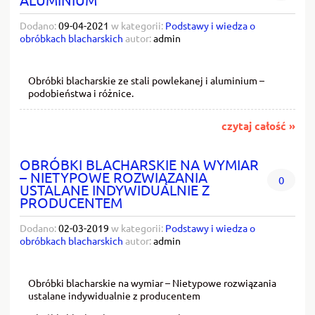
Dodano:
09-04-2021
w kategorii:
Podstawy i wiedza o
obróbkach blacharskich
autor:
admin
Obróbki blacharskie ze stali powlekanej i aluminium –
podobieństwa i różnice.
czytaj całość »
OBRÓBKI BLACHARSKIE NA WYMIAR
– NIETYPOWE ROZWIĄZANIA
0
USTALANE INDYWIDUALNIE Z
PRODUCENTEM
Dodano:
02-03-2019
w kategorii:
Podstawy i wiedza o
obróbkach blacharskich
autor:
admin
Obróbki blacharskie na wymiar – Nietypowe rozwiązania
ustalane indywidualnie z producentem