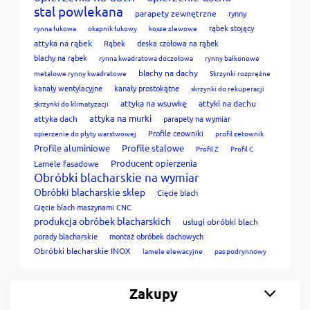
stal powlekana
parapety zewnętrzne
rynny
rąbek stojący
rynna łukowa
okapnik łukowy
kosze zlewowe
attyka na rąbek
Rąbek
deska czołowa na rąbek
blachy na rąbek
rynna kwadratowa doczołowa
rynny balkonowe
blachy na dachy
metalowe rynny kwadratowe
Skrzynki rozprężne
kanały wentylacyjne
kanały prostokątne
skrzynki do rekuperacji
attyka na wsuwkę
attyki na dachu
skrzynki do klimatyzacji
attyka na murki
attyka dach
parapety na wymiar
Profile ceowniki
opierzenie do płyty warstwowej
profil zetownik
Profile aluminiowe
Profile stalowe
Profil Z
Profil C
Producent opierzenia
Lamele fasadowe
Obróbki blacharskie na wymiar
Obróbki blacharskie sklep
Cięcie blach
Gięcie blach maszynami CNC
produkcja obróbek blacharskich
usługi obróbki blach
porady blacharskie
montaż obróbek dachowych
Obróbki blacharskie INOX
lamele elewacyjne
pas podrynnowy
Zakupy