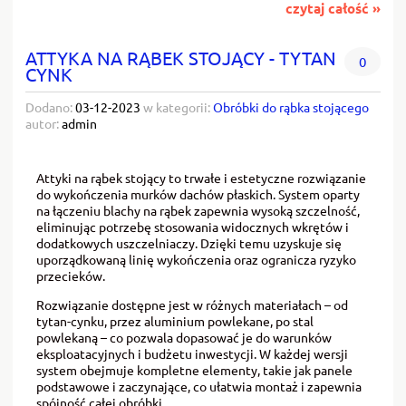
czytaj całość »
ATTYKA NA RĄBEK STOJĄCY - TYTAN
0
CYNK
Dodano:
03-12-2023
w kategorii:
Obróbki do rąbka stojącego
autor:
admin
Attyki na rąbek stojący to trwałe i estetyczne rozwiązanie
do wykończenia murków dachów płaskich. System oparty
na łączeniu blachy na rąbek zapewnia wysoką szczelność,
eliminując potrzebę stosowania widocznych wkrętów i
dodatkowych uszczelniaczy. Dzięki temu uzyskuje się
uporządkowaną linię wykończenia oraz ogranicza ryzyko
przecieków.
Rozwiązanie dostępne jest w różnych materiałach – od
tytan-cynku, przez aluminium powlekane, po stal
powlekaną – co pozwala dopasować je do warunków
eksploatacyjnych i budżetu inwestycji. W każdej wersji
system obejmuje kompletne elementy, takie jak panele
podstawowe i zaczynające, co ułatwia montaż i zapewnia
spójność całej obróbki.