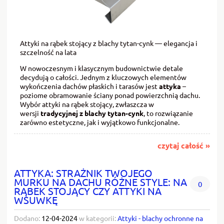
Attyki na rąbek stojący z blachy tytan-cynk — elegancja i
szczelność na lata
W nowoczesnym i klasycznym budownictwie detale
decydują o całości. Jednym z kluczowych elementów
wykończenia dachów płaskich i tarasów jest
attyka
–
poziome obramowanie ściany ponad powierzchnią dachu.
Wybór attyki na rąbek stojący, zwłaszcza w
wersji
tradycyjnej z blachy tytan-cynk
, to rozwiązanie
zarówno estetyczne, jak i wyjątkowo funkcjonalne.
czytaj całość »
ATTYKA: STRAŻNIK TWOJEGO
MURKU NA DACHU RÓŻNE STYLE: NA
0
RĄBEK STOJĄCY CZY ATTYKI NA
WSUWKĘ
Dodano:
12-04-2024
w kategorii:
Attyki - blachy ochronne na