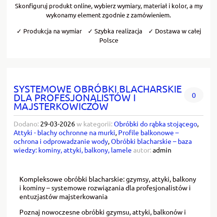
Skonfiguruj produkt online, wybierz wymiary, materiał i kolor, a my
wykonamy element zgodnie z zamówieniem.
✓ Produkcja na wymiar ✓ Szybka realizacja ✓ Dostawa w całej
Polsce
SYSTEMOWE OBRÓBKI BLACHARSKIE
0
DLA PROFESJONALISTÓW I
MAJSTERKOWICZÓW
Dodano:
29-03-2026
w kategorii:
Obróbki do rąbka stojącego
,
Attyki - blachy ochronne na murki
,
Profile balkonowe –
ochrona i odprowadzanie wody
,
Obróbki blacharskie – baza
wiedzy: kominy, attyki, balkony, lamele
autor:
admin
Kompleksowe obróbki blacharskie: gzymsy, attyki, balkony
i kominy – systemowe rozwiązania dla profesjonalistów i
entuzjastów majsterkowania
Poznaj nowoczesne obróbki gzymsu, attyki, balkonów i