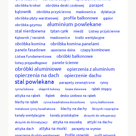
parapet
obróbka krokwi
obróbka deski czołowej
kątownik
obróbka przyścienna
maskownica
dylatacja
profile balkonowe
obróbka płyty warstwowej
gąsior
aluminium powlekane
obróbka gzymsu
stal nierdzewna
tytan cynk
miedź
Listwy przyścienne
Kątownik / narożnik
maskownice
kratki wentylacyjne
obróbka komina
obróbka komina panelami
panele fasadowe
czapy kominowe
opierzenie dolne
obróbki balkonowe
Listwa fundamentowa
panele ścienne
listwy przypodłogowe
obróbki aluminiowe
opierzenia z aluminium
opierzenia na dach
opierzenie dachu
stal powlekana
parapety zewnętrzne
rynny
rąbek stojący
rynna łukowa
okapnik łukowy
kosze zlewowe
attyka na rąbek
Rąbek
deska czołowa na rąbek
blachy na rąbek
rynna kwadratowa doczołowa
rynny balkonowe
blachy na dachy
metalowe rynny kwadratowe
Skrzynki rozprężne
kanały wentylacyjne
kanały prostokątne
skrzynki do rekuperacji
attyka na wsuwkę
attyki na dachu
skrzynki do klimatyzacji
attyka na murki
attyka dach
parapety na wymiar
Profile ceowniki
opierzenie do płyty warstwowej
profil zetownik