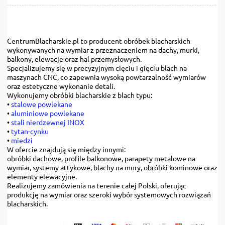
CentrumBlacharskie.pl to producent obróbek blacharskich
wykonywanych na wymiar z przeznaczeniem na dachy, murki,
balkony, elewacje oraz hal przemysłowych.
Specjalizujemy się w precyzyjnym cięciu i gięciu blach na
maszynach CNC, co zapewnia wysoką powtarzalność wymiarów
oraz estetyczne wykonanie detali.
Wykonujemy obróbki blacharskie z blach typu:
•
stalowe powlekane
•
aluminiowe powlekane
•
stali nierdzewnej INOX
•
tytan-cynku
•
miedzi
W ofercie znajdują się między innymi:
obróbki dachowe, profile balkonowe, parapety metalowe na
wymiar, systemy attykowe, blachy na mury, obróbki kominowe oraz
elementy elewacyjne.
Realizujemy zamówienia na terenie całej Polski, oferując
produkcję na wymiar oraz szeroki wybór systemowych rozwiązań
blacharskich.