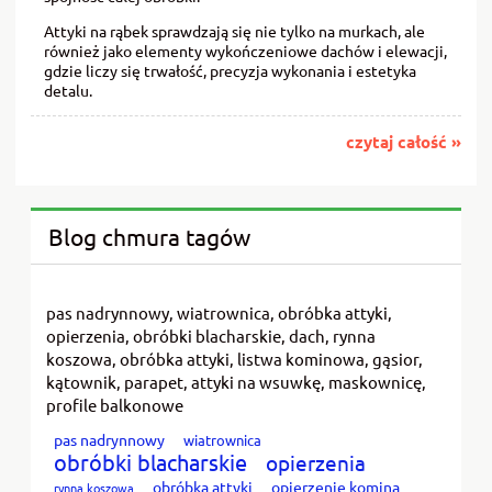
Attyki na rąbek sprawdzają się nie tylko na murkach, ale
również jako elementy wykończeniowe dachów i elewacji,
gdzie liczy się trwałość, precyzja wykonania i estetyka
detalu.
czytaj całość »
Blog chmura tagów
pas nadrynnowy, wiatrownica, obróbka attyki,
opierzenia, obróbki blacharskie, dach, rynna
koszowa, obróbka attyki, listwa kominowa, gąsior,
kątownik, parapet, attyki na wsuwkę, maskownicę,
profile balkonowe
pas nadrynnowy
wiatrownica
obróbki blacharskie
opierzenia
obróbka attyki
opierzenie komina
rynna koszowa