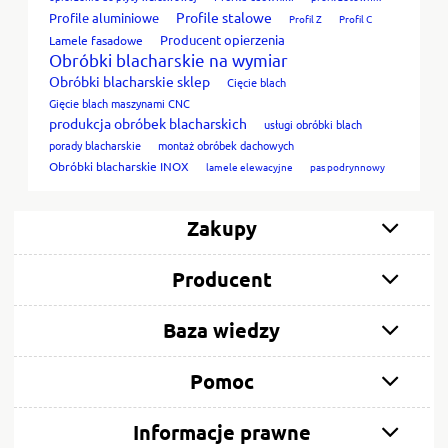
Profile stalowe
Profile aluminiowe
Profil Z
Profil C
Producent opierzenia
Lamele fasadowe
Obróbki blacharskie na wymiar
Obróbki blacharskie sklep
Cięcie blach
Gięcie blach maszynami CNC
produkcja obróbek blacharskich
usługi obróbki blach
porady blacharskie
montaż obróbek dachowych
Obróbki blacharskie INOX
lamele elewacyjne
pas podrynnowy
Zakupy
Producent
Baza wiedzy
Pomoc
Informacje prawne