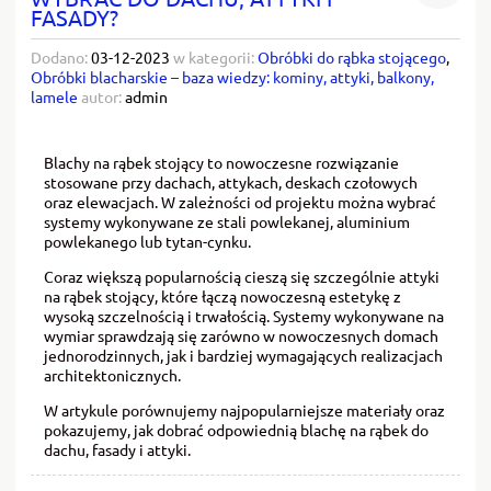
FASADY?
Dodano:
03-12-2023
w kategorii:
Obróbki do rąbka stojącego
,
Obróbki blacharskie – baza wiedzy: kominy, attyki, balkony,
lamele
autor:
admin
Blachy na rąbek stojący to nowoczesne rozwiązanie
stosowane przy dachach, attykach, deskach czołowych
oraz elewacjach. W zależności od projektu można wybrać
systemy wykonywane ze stali powlekanej, aluminium
powlekanego lub tytan-cynku.
Coraz większą popularnością cieszą się szczególnie attyki
na rąbek stojący, które łączą nowoczesną estetykę z
wysoką szczelnością i trwałością. Systemy wykonywane na
wymiar sprawdzają się zarówno w nowoczesnych domach
jednorodzinnych, jak i bardziej wymagających realizacjach
architektonicznych.
W artykule porównujemy najpopularniejsze materiały oraz
pokazujemy, jak dobrać odpowiednią blachę na rąbek do
dachu, fasady i attyki.