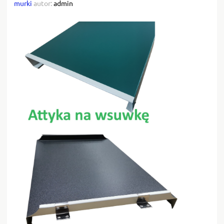
murki
autor:
admin