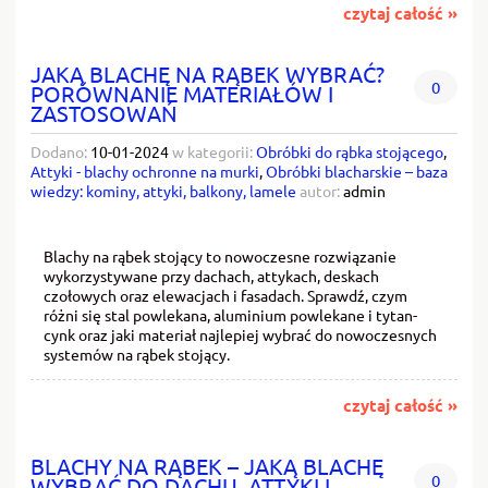
czytaj całość »
JAKĄ BLACHĘ NA RĄBEK WYBRAĆ?
0
PORÓWNANIE MATERIAŁÓW I
ZASTOSOWAŃ
Dodano:
10-01-2024
w kategorii:
Obróbki do rąbka stojącego
,
Attyki - blachy ochronne na murki
,
Obróbki blacharskie – baza
wiedzy: kominy, attyki, balkony, lamele
autor:
admin
Blachy na rąbek stojący to nowoczesne rozwiązanie
wykorzystywane przy dachach, attykach, deskach
czołowych oraz elewacjach i fasadach. Sprawdź, czym
różni się stal powlekana, aluminium powlekane i tytan-
cynk oraz jaki materiał najlepiej wybrać do nowoczesnych
systemów na rąbek stojący.
czytaj całość »
BLACHY NA RĄBEK – JAKĄ BLACHĘ
0
WYBRAĆ DO DACHU, ATTYKI I