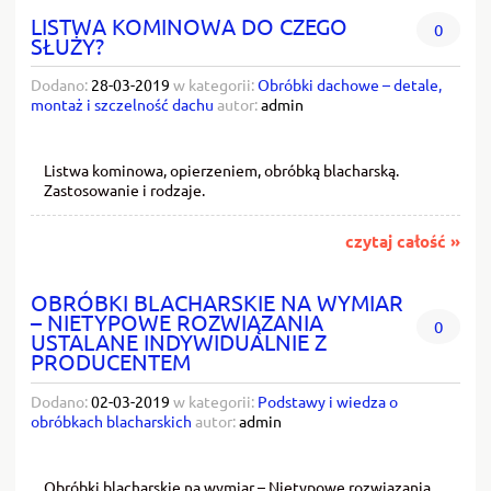
LISTWA KOMINOWA DO CZEGO
0
SŁUŻY?
Dodano:
28-03-2019
w kategorii:
Obróbki dachowe – detale,
montaż i szczelność dachu
autor:
admin
Listwa kominowa, opierzeniem, obróbką blacharską.
Zastosowanie i rodzaje.
czytaj całość »
OBRÓBKI BLACHARSKIE NA WYMIAR
– NIETYPOWE ROZWIĄZANIA
0
USTALANE INDYWIDUALNIE Z
PRODUCENTEM
Dodano:
02-03-2019
w kategorii:
Podstawy i wiedza o
obróbkach blacharskich
autor:
admin
Obróbki blacharskie na wymiar – Nietypowe rozwiązania