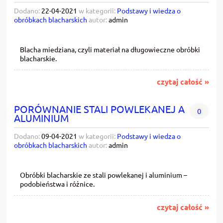
Dodano:
22-04-2021
w kategorii:
Podstawy i wiedza o
obróbkach blacharskich
autor:
admin
Blacha miedziana, czyli materiał na długowieczne obróbki
blacharskie.
czytaj całość »
PORÓWNANIE STALI POWLEKANEJ A
0
ALUMINIUM
Dodano:
09-04-2021
w kategorii:
Podstawy i wiedza o
obróbkach blacharskich
autor:
admin
Obróbki blacharskie ze stali powlekanej i aluminium –
podobieństwa i różnice.
czytaj całość »