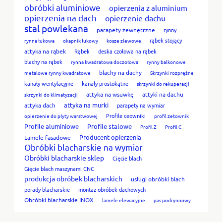
obróbki aluminiowe
opierzenia z aluminium
opierzenia na dach
opierzenie dachu
stal powlekana
parapety zewnętrzne
rynny
rąbek stojący
rynna łukowa
okapnik łukowy
kosze zlewowe
attyka na rąbek
Rąbek
deska czołowa na rąbek
blachy na rąbek
rynna kwadratowa doczołowa
rynny balkonowe
blachy na dachy
metalowe rynny kwadratowe
Skrzynki rozprężne
kanały wentylacyjne
kanały prostokątne
skrzynki do rekuperacji
attyka na wsuwkę
attyki na dachu
skrzynki do klimatyzacji
attyka na murki
attyka dach
parapety na wymiar
Profile ceowniki
opierzenie do płyty warstwowej
profil zetownik
Profile aluminiowe
Profile stalowe
Profil Z
Profil C
Producent opierzenia
Lamele fasadowe
Obróbki blacharskie na wymiar
Obróbki blacharskie sklep
Cięcie blach
Gięcie blach maszynami CNC
produkcja obróbek blacharskich
usługi obróbki blach
porady blacharskie
montaż obróbek dachowych
Obróbki blacharskie INOX
lamele elewacyjne
pas podrynnowy