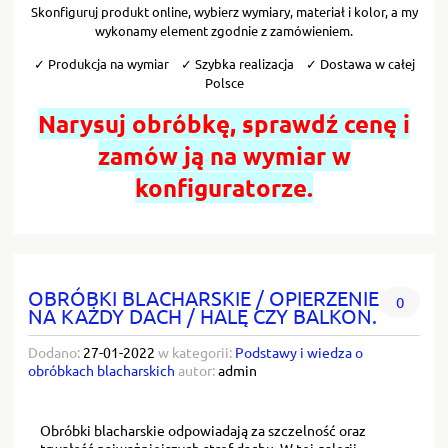
Skonfiguruj produkt online, wybierz wymiary, materiał i kolor, a my
wykonamy element zgodnie z zamówieniem.
✓ Produkcja na wymiar ✓ Szybka realizacja ✓ Dostawa w całej
Polsce
Narysuj obróbkę, sprawdź cenę i
zamów ją na wymiar w
konfiguratorze.
OBRÓBKI BLACHARSKIE / OPIERZENIE
0
NA KAŻDY DACH / HALĘ CZY BALKON.
Dodano:
27-01-2022
w kategorii:
Podstawy i wiedza o
obróbkach blacharskich
autor:
admin
Obróbki blacharskie odpowiadają za szczelność oraz
trwałość najważniejszych stref dachu. W tej galerii