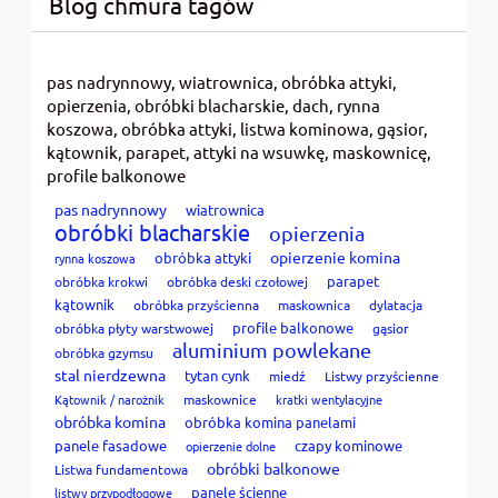
Blog chmura tagów
pas nadrynnowy, wiatrownica, obróbka attyki,
opierzenia, obróbki blacharskie, dach, rynna
koszowa, obróbka attyki, listwa kominowa, gąsior,
kątownik, parapet, attyki na wsuwkę, maskownicę,
profile balkonowe
pas nadrynnowy
wiatrownica
obróbki blacharskie
opierzenia
opierzenie komina
obróbka attyki
rynna koszowa
parapet
obróbka krokwi
obróbka deski czołowej
kątownik
obróbka przyścienna
maskownica
dylatacja
profile balkonowe
obróbka płyty warstwowej
gąsior
aluminium powlekane
obróbka gzymsu
stal nierdzewna
tytan cynk
miedź
Listwy przyścienne
Kątownik / narożnik
maskownice
kratki wentylacyjne
obróbka komina
obróbka komina panelami
panele fasadowe
czapy kominowe
opierzenie dolne
obróbki balkonowe
Listwa fundamentowa
panele ścienne
listwy przypodłogowe