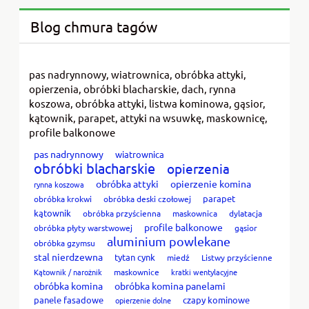
Blog chmura tagów
pas nadrynnowy, wiatrownica, obróbka attyki,
opierzenia, obróbki blacharskie, dach, rynna
koszowa, obróbka attyki, listwa kominowa, gąsior,
kątownik, parapet, attyki na wsuwkę, maskownicę,
profile balkonowe
pas nadrynnowy
wiatrownica
obróbki blacharskie
opierzenia
obróbka attyki
opierzenie komina
rynna koszowa
parapet
obróbka krokwi
obróbka deski czołowej
kątownik
obróbka przyścienna
maskownica
dylatacja
profile balkonowe
obróbka płyty warstwowej
gąsior
aluminium powlekane
obróbka gzymsu
stal nierdzewna
tytan cynk
miedź
Listwy przyścienne
Kątownik / narożnik
maskownice
kratki wentylacyjne
obróbka komina
obróbka komina panelami
panele fasadowe
czapy kominowe
opierzenie dolne