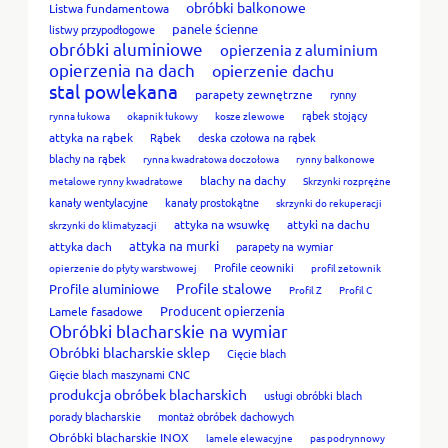
obróbki balkonowe
Listwa fundamentowa
panele ścienne
listwy przypodłogowe
obróbki aluminiowe
opierzenia z aluminium
opierzenia na dach
opierzenie dachu
stal powlekana
parapety zewnętrzne
rynny
rąbek stojący
rynna łukowa
okapnik łukowy
kosze zlewowe
attyka na rąbek
Rąbek
deska czołowa na rąbek
blachy na rąbek
rynna kwadratowa doczołowa
rynny balkonowe
blachy na dachy
metalowe rynny kwadratowe
Skrzynki rozprężne
kanały wentylacyjne
kanały prostokątne
skrzynki do rekuperacji
attyka na wsuwkę
attyki na dachu
skrzynki do klimatyzacji
attyka na murki
attyka dach
parapety na wymiar
Profile ceowniki
opierzenie do płyty warstwowej
profil zetownik
Profile stalowe
Profile aluminiowe
Profil Z
Profil C
Producent opierzenia
Lamele fasadowe
Obróbki blacharskie na wymiar
Obróbki blacharskie sklep
Cięcie blach
Gięcie blach maszynami CNC
produkcja obróbek blacharskich
usługi obróbki blach
porady blacharskie
montaż obróbek dachowych
Obróbki blacharskie INOX
lamele elewacyjne
pas podrynnowy